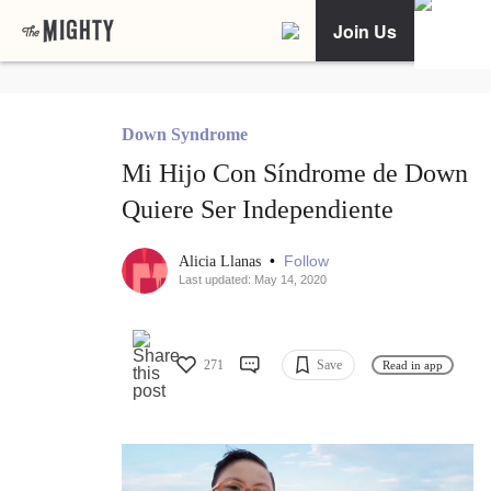
Join Us
Down Syndrome
Mi Hijo Con Síndrome de Down
Quiere Ser Independiente
•
Follow
Alicia Llanas
Last updated: May 14, 2020
271
Save
Read in app